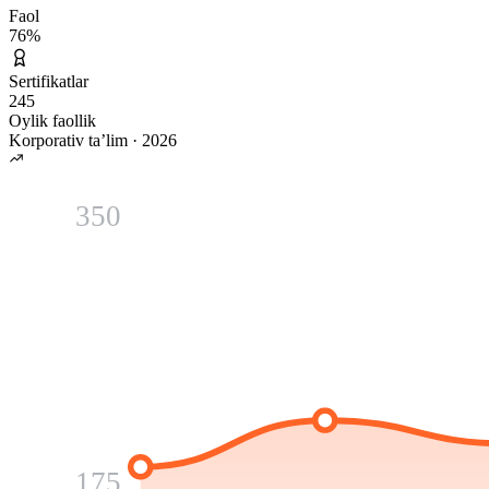
Faol
76
%
Sertifikatlar
245
Oylik faollik
Korporativ ta’lim
·
2026
350
175