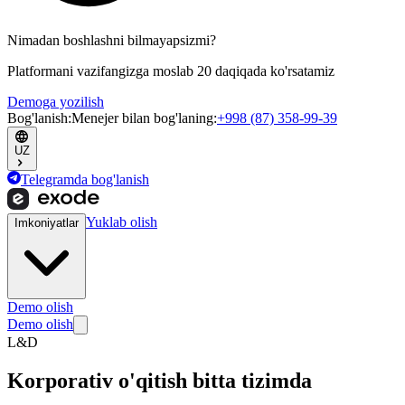
Nimadan boshlashni bilmayapsizmi?
Platformani vazifangizga moslab 20 daqiqada ko'rsatamiz
Demoga yozilish
Bog'lanish
:
Menejer bilan bog'laning
:
+998 (87) 358-99-39
UZ
Telegramda bog'lanish
Yuklab olish
Imkoniyatlar
Demo olish
Demo olish
L&D
Korporativ o'qitish
bitta tizimda