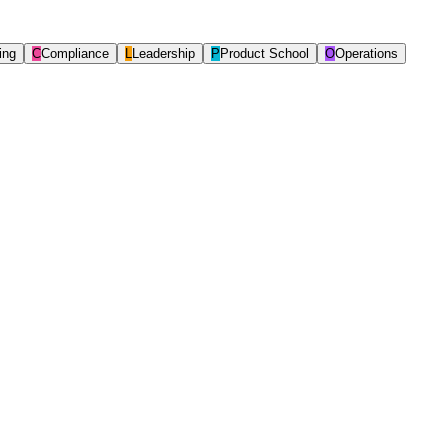
ing
C
Compliance
L
Leadership
P
Product School
O
Operations