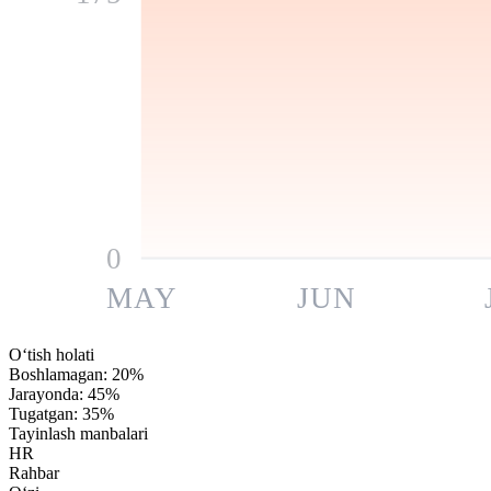
0
MAY
JUN
O‘tish holati
Boshlamagan
:
20
%
Jarayonda
:
45
%
Tugatgan
:
35
%
Tayinlash manbalari
HR
Rahbar