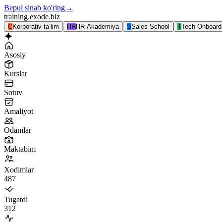
Bepul sinab ko'ring
→
training.exode.biz
C
Korporativ ta’lim
HR
HR Akademiya
S
Sales School
T
Tech Onboard
Asosiy
Kurslar
Sotuv
Amaliyot
Odamlar
Maktabim
Xodimlar
487
Tugatdi
312