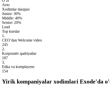
O‘zi
Avto
Xodimlar darajasi
Junior:
30
%
Middle:
40
%
Senior:
20
%
Lead
Top kurslar
1.
CEO’dan Welcome video
245
2.
Korporativ qadriyatlar
187
3.
Etika va komplayens
154
Yirik kompaniyalar xodimlari Exode'da o'