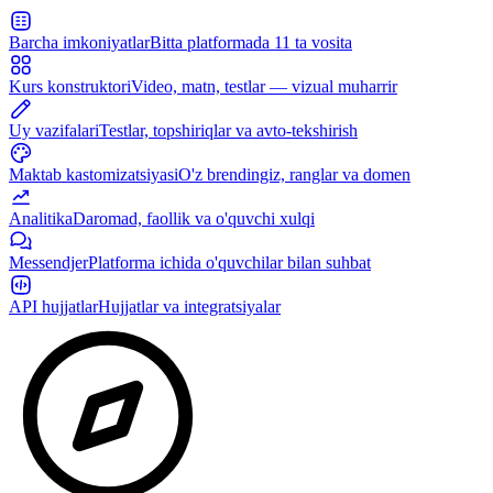
Barcha imkoniyatlar
Bitta platformada 11 ta vosita
Kurs konstruktori
Video, matn, testlar — vizual muharrir
Uy vazifalari
Testlar, topshiriqlar va avto-tekshirish
Maktab kastomizatsiyasi
O'z brendingiz, ranglar va domen
Analitika
Daromad, faollik va o'quvchi xulqi
Messendjer
Platforma ichida o'quvchilar bilan suhbat
API hujjatlar
Hujjatlar va integratsiyalar